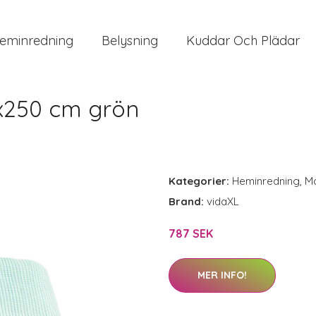
eminredning
Belysning
Kuddar Och Plädar
x250 cm grön
Kategorier:
Heminredning
,
Ma
Brand:
vidaXL
787 SEK
MER INFO!