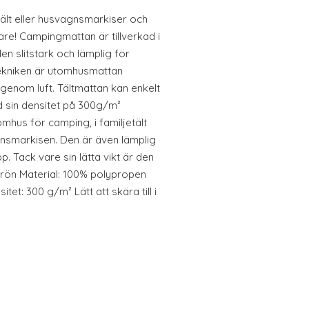
tält eller husvagnsmarkiser och
e! Campingmattan är tillverkad i
en slitstark och lämplig för
ekniken är utomhusmattan
genom luft. Tältmattan kan enkelt
ed sin densitet på 300g/m²
mhus för camping, i familjetält
nsmarkisen. Den är även lämplig
. Tack vare sin lätta vikt är den
Grön Material: 100% polypropen
tet: 300 g/m² Lätt att skära till i