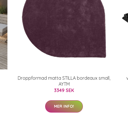
Droppformad matta STILLA bordeaux small,
AYTM
3349 SEK
MER INFO!