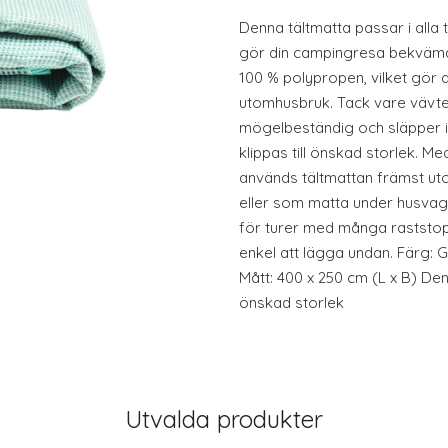
Denna tältmatta passar i alla 
gör din campingresa bekvämar
100 % polypropen, vilket gör d
utomhusbruk. Tack vare vävt
mögelbeständig och släpper i
klippas till önskad storlek. M
används tältmattan främst uto
eller som matta under husvag
för turer med många raststopp
enkel att lägga undan. Färg: 
Mått: 400 x 250 cm (L x B) Densi
önskad storlek
Utvalda produkter