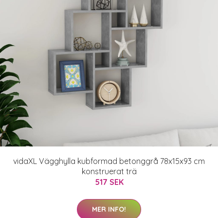
vidaXL Vägghylla kubformad betonggrå 78x15x93 cm
konstruerat trä
517 SEK
MER INFO!