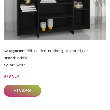
Kategorier:
Möbler
,
Heminredning
,
Krukor
,
Hyllor
Brand:
vidaXL
Color:
Svart
879 SEK
MER INFO!