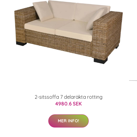
2-sitssoffa 7 delaräkta rotting
4980.6 SEK
MER INFO!