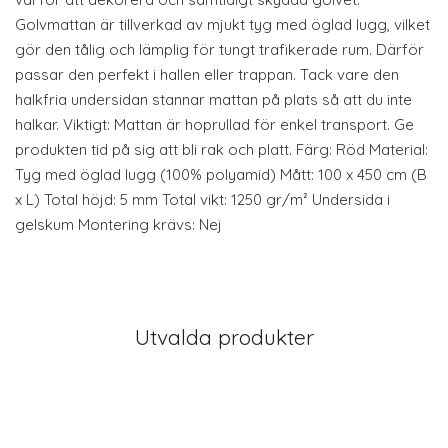
Golvmattan är tillverkad av mjukt tyg med öglad lugg, vilket
gör den tålig och lämplig för tungt trafikerade rum. Därför
passar den perfekt i hallen eller trappan. Tack vare den
halkfria undersidan stannar mattan på plats så att du inte
halkar. Viktigt: Mattan är hoprullad för enkel transport. Ge
produkten tid på sig att bli rak och platt. Färg: Röd Material:
Tyg med öglad lugg (100% polyamid) Mått: 100 x 450 cm (B
x L) Total höjd: 5 mm Total vikt: 1250 gr/m² Undersida i
gelskum Montering krävs: Nej
Utvalda produkter