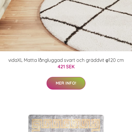
vidaXL Matta långluggad svart och gräddvit φ120 cm
421 SEK
MER INFO!