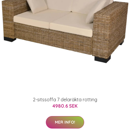
2-sitssoffa 7 delaräkta rotting
4980.6 SEK
MER INFO!